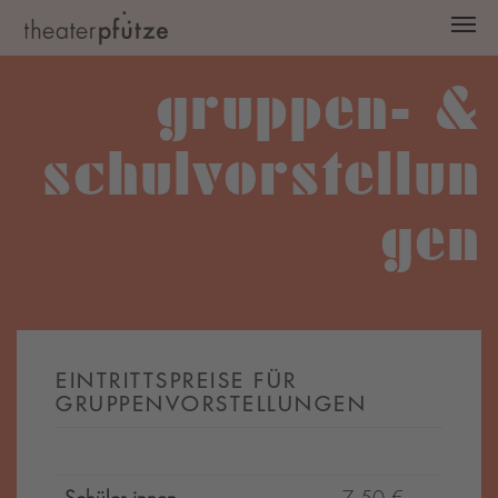
Zum Hauptinhalt springen
gruppen- &
schulvorstellun
gen
EINTRITTSPREISE FÜR
GRUPPENVORSTELLUNGEN