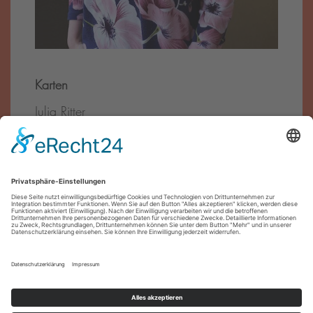
Karten
Julia Ritter
Tel.:
0911 – 27 07 90
E-Mail:
reservierung@theater-pfuetze.de
Förder·innen
Impressum
Datenschutz