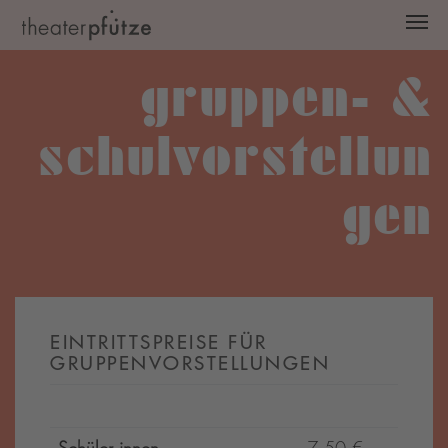
Zum Hauptinhalt springen
gruppen- &
schulvorstellun
gen
EINTRITTSPREISE FÜR
GRUPPENVORSTELLUNGEN