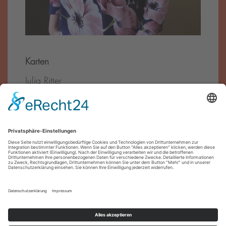
Karten
Julia Ritter
Tel.:
0911 – 27 07 90
E-Mail:
reservierung@theater-pfuetze.de
Förder·innen
Impressum
Datenschutz