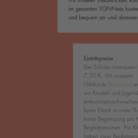
Mit unseren Theatertickets kö
im gesamten VGN-Netz koste
und bequem an- und abreise
Eintrittspreise
Der Schüler·innenpreis 
7,50 €. Mit unserem
Hilfsfonds
Pfütze-Taler
er
wir Kindern und Jugend
einkommensschwachen 
freien Eintritt in unser T
keine Begrenzung pro K
Begleitpersonen: Pro 
haben zwei Begleitpers