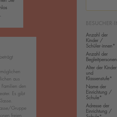
nnen Sie
nlos
n.
BESUCHER·
Anzahl der
Kinder /
Schüler·innen
*
Anzahl der
beträgt
Begleitpersonen
Alter der Kinder
möglichen
und
Klassenstufe
*
lichen aus
Familien den
Name der
Einrichtung /
heater. Es gibt
Schule
*
lasse.
Adresse der
Klasse/Gruppe
Einrichtung /
onen freien
Schule
*