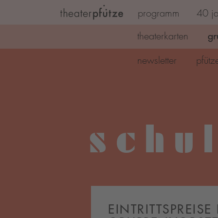
programm
40 ja
Zum Hauptinhalt springen
gr
theaterkarten
newsletter
pfütz
schu
EINTRITTSPREISE