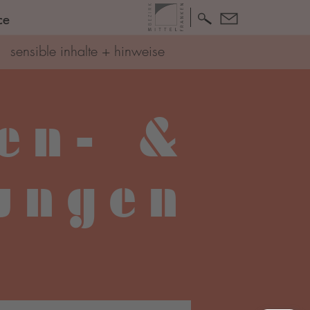
ce
sensible inhalte + hinweise
en- &
lungen