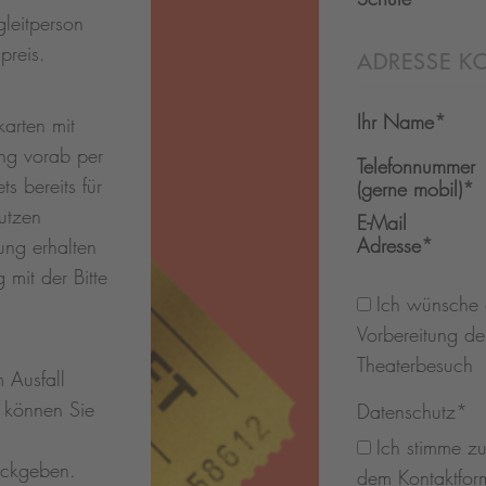
gleitperson
preis.
ADRESSE K
Ihr Name
*
skarten mit
ung vorab per
Telefonnummer
ts bereits für
(gerne mobil)
*
utzen
E-Mail
Adresse
*
ung erhalten
 mit der Bitte
Ich wünsche 
Vorbereitung d
Theaterbesuch
 Ausfall
n können Sie
Datenschutz
*
Ich stimme z
ückgeben.
dem Kontaktfor