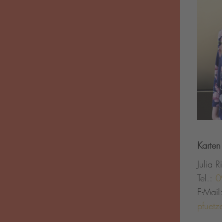
Karten
Julia Ri
Tel.:
0
E-Mail
pfuetz