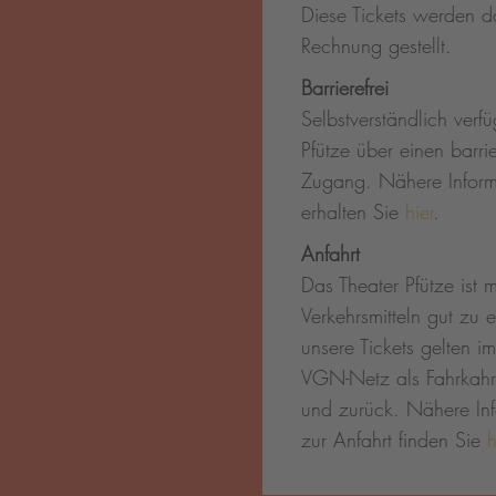
Diese Tickets werden d
Rechnung gestellt.
Barrierefrei
Selbstverständlich verf
Pfütze über einen barrie
Zugang. Nähere Inform
erhalten Sie
hier
.
Anfahrt
Das Theater Pfütze ist m
Verkehrsmitteln gut zu 
unsere Tickets gelten 
VGN-Netz als Fahrkahrt
und zurück. Nähere In
zur Anfahrt finden Sie
h