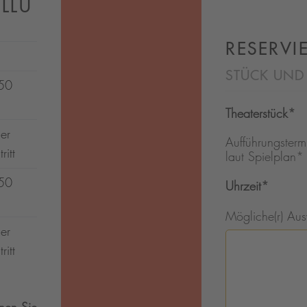
LLU
RESERVI
STÜCK UND
50
Theaterstück
*
ier
Aufführungsterm
ritt
laut Spielplan
*
50
Uhrzeit
*
Mögliche(r) Aus
ier
ritt