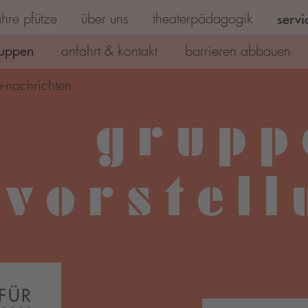
hre pfütze
über uns
theaterpädagogik
servi
(current)
uppen
anfahrt & kontakt
barrieren abbauen
e-nachrichten
grupp
lvorstel
 FÜR