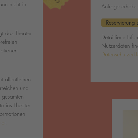
ann nicht in
Anfrage erhobe
ügt das Theater
Detaillierte In
refreien
Nutzerdaten fin
ationen
Datenschutzerk
it öffentlichen
erreichen und
im gesamten
e ins Theater
formationen
ier
.