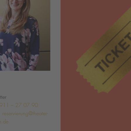
tter
911 – 27 07 90
:
reservierung@theater-
e.de