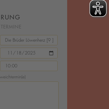
ERUNG
 TERMINE
in
weichtermin(e)