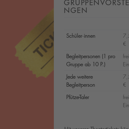
GRUPPENVORSTE
NGEN
Schüler·innen
7,
€
Begleitpersonen (1 pro
fre
Gruppe ab 10 P.)
Eint
Jede weitere
7,
Begleitperson
€
Pfütze-Taler
fre
Eint