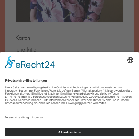
Karten
Julia Ritter
Tel.:
0911 – 27 07 90
E-Mail:
reservierung@theater-pfuetze.de
Förder·innen
Impressum
Datenschutz