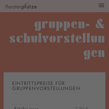
Zum Hauptinhalt springen
gruppen- &
schulvorstellun
gen
EINTRITTSPREISE FÜR
GRUPPENVORSTELLUNGEN