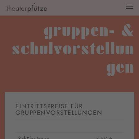
Zum Hauptinhalt springen
gruppen- &
schulvorstellun
gen
EINTRITTSPREISE FÜR
GRUPPENVORSTELLUNGEN