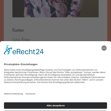
Karten
Julia Ritter
Tel.:
0911 – 27 07 90
E-Mail:
reservierung@theater-pfuetze.de
Förder·innen
Impressum
Datenschutz