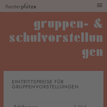
Zum Hauptinhalt springen
gruppen- &
schulvorstellun
gen
EINTRITTSPREISE FÜR
GRUPPENVORSTELLUNGEN