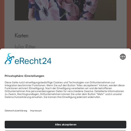
Karten
Julia Ritter
Tel.:
0911 – 27 07 90
E-Mail:
reservierung@theater-pfuetze.de
Förder·innen
Impressum
Datenschutz