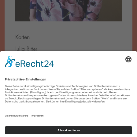
Karten
Julia Ritter
Tel.:
0911 – 27 07 90
E-Mail:
reservierung@theater-pfuetze.de
Förder·innen
Impressum
Datenschutz