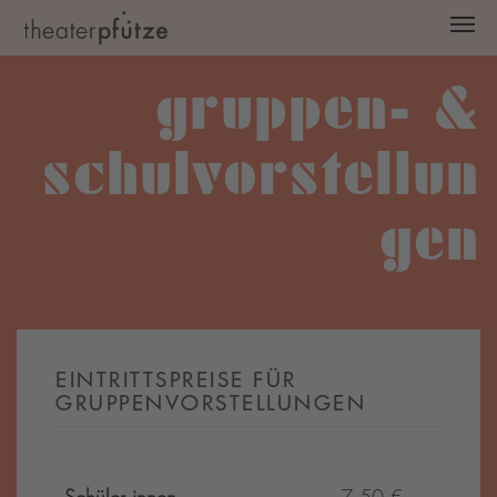
Zum Hauptinhalt springen
gruppen- &
schulvorstellun
gen
EINTRITTSPREISE FÜR
GRUPPENVORSTELLUNGEN