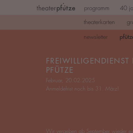
programm
40 ja
Zum Hauptinhalt springen
theaterkarten
gr
pfütz
newsletter
Februar, 20.02.2025
Anmeldefrist noch bis 31. März!