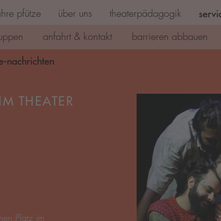
hre pfütze
über uns
theaterpädagogik
servi
uppen
anfahrt & kontakt
barrieren abbauen
e-nachrichten