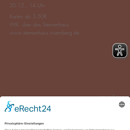
www.sternenhaus.nuernberg.de
ZURÜCK
Inklusives
ZUR
Reinspringen
Ausgezeichnet:
Bayerischer…
ÜBERSICHT