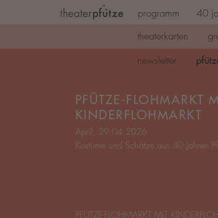
programm
40 ja
Zum Hauptinhalt springen
theaterkarten
gr
pfütz
newsletter
April, 29.04.2026
Kostüme und Schätze aus 40 Jahren Pf