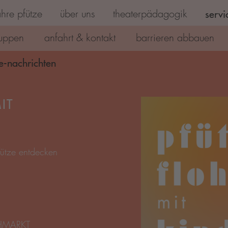
hre pfütze
über uns
theaterpädagogik
servi
uppen
anfahrt & kontakt
barrieren abbauen
e-nachrichten
ütze entdecken