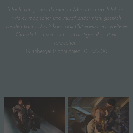
"Hochintelligentes Theater für Menschen ab 6 Jahren,
wie es magischer und mitreißender nicht gespielt
werden kann. Damit kann das Pfütze-Team ein weiteres
Glanzlicht in seinem hochkarätigen Repertoire
verbuchen."
Nürnberger Nachrichten, 01.05.06