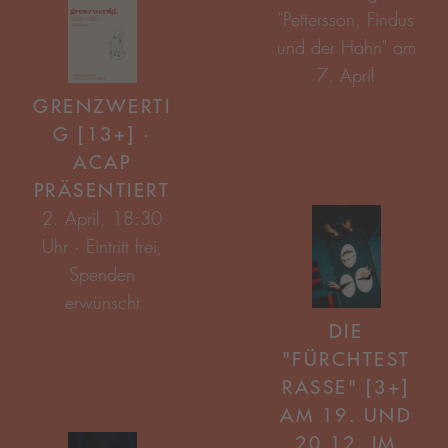
GRENZWERTI
G [13+] ·
ACAP
PRÄSENTIERT
DIE
"FÜRCHTEST
RASSE" [3+] A
M 19. UND 2
0.12. IM S