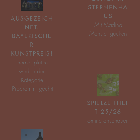
TERNENHAU
S
AUSGEZEICH
NET:
BAYERISCHE
R
KUNSTPREIS!
SPIELZEITHEF
T 25/26