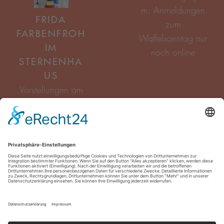
FRIDA
FARBENFROH
IM
STERNENHA
US
Förder·innen
Impressum
Datenschutz