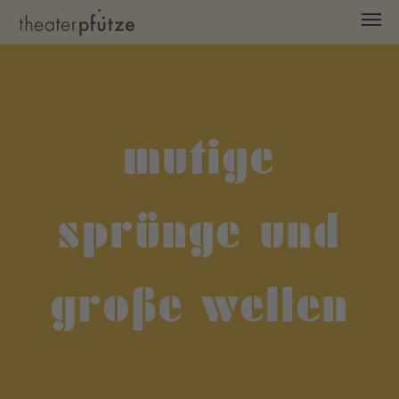
Zum Hauptinhalt springen
mutige
sprünge und
große wellen