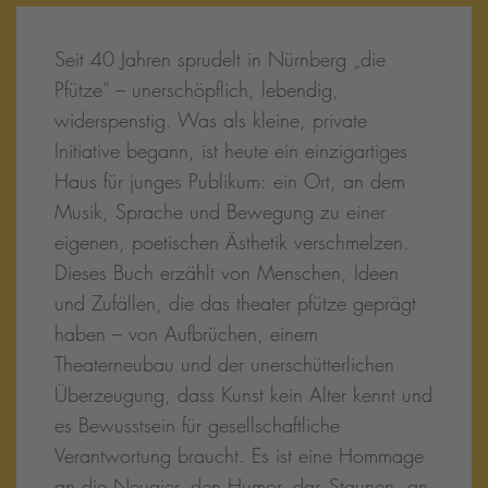
Seit 40 Jahren sprudelt in Nürnberg „die
Pfütze“ – unerschöpflich, lebendig,
widerspenstig. Was als kleine, private
Initiative begann, ist heute ein einzigartiges
Haus für junges Publikum: ein Ort, an dem
Musik, Sprache und Bewegung zu einer
eigenen, poetischen Ästhetik verschmelzen.
Dieses Buch erzählt von Menschen, Ideen
und Zufällen, die das theater pfütze geprägt
haben – von Aufbrüchen, einem
Theaterneubau und der unerschütterlichen
Überzeugung, dass Kunst kein Alter kennt und
es Bewusstsein für gesellschaftliche
Verantwortung braucht. Es ist eine Hommage
an die Neugier, den Humor, das Staunen, an