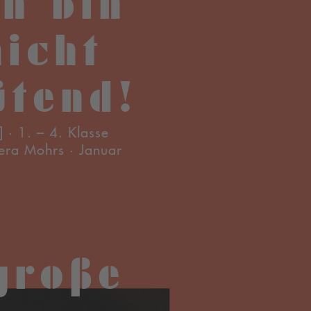
ch bin
nicht
ütend!
] · 1. – 4. Klasse
era Mohrs · Januar
große