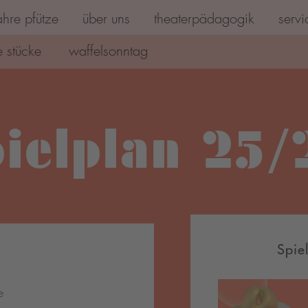
hre pfütze
über uns
theaterpädagogik
servi
 stücke
waffelsonntag
pielplan 25/
Spie
e