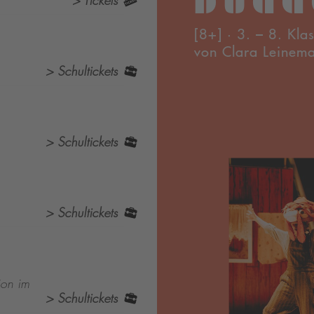
> Tickets
[8+] · 3. – 8. Kla
von Clara Leinem
> Schultickets
> Schultickets
> Schultickets
ion im
> Schultickets