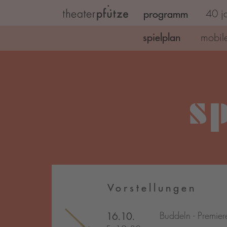
programm
40 ja
Zum Hauptinhalt springen
(current)
spielplan
mobile
s
Vorstellungen
Buddeln - Premier
16.10.