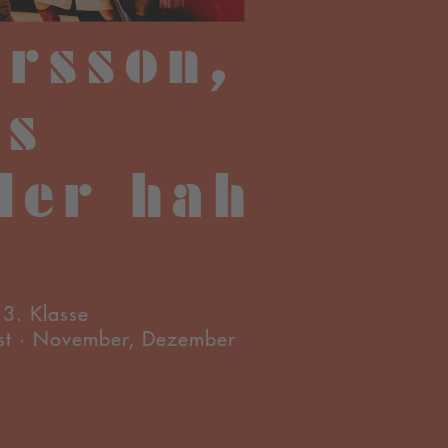
ersson,
us
der hah
 3. Klasse
st · November, Dezember