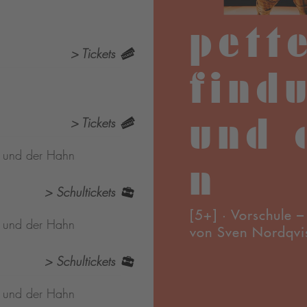
pett
> Tickets
find
und 
> Tickets
s und der Hahn
n
> Schultickets
[5+] · Vorschule –
s und der Hahn
von Sven Nordqvi
> Schultickets
s und der Hahn