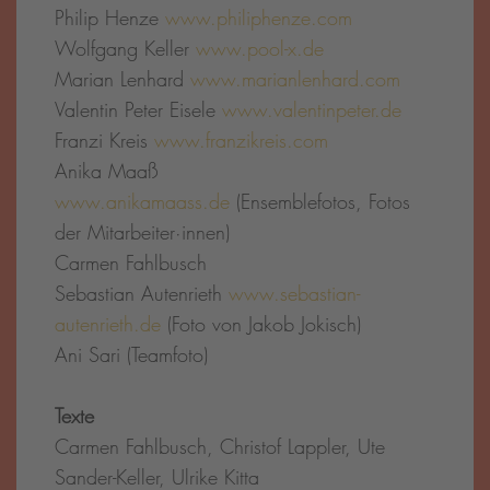
Philip Henze
www.philiphenze.com
Wolfgang Keller
www.pool-x.de
Marian Lenhard
www.marianlenhard.com
Valentin Peter Eisele
www.valentinpeter.de
Franzi Kreis
www.franzikreis.com
Anika Maaß
www.anikamaass.de
(Ensemblefotos, Fotos
der Mitarbeiter·innen)
Carmen Fahlbusch
Sebastian Autenrieth
www.sebastian-
autenrieth.de
(Foto von Jakob Jokisch)
Ani Sari (Teamfoto)
Texte
Carmen Fahlbusch, Christof Lappler, Ute
Sander-Keller, Ulrike Kitta