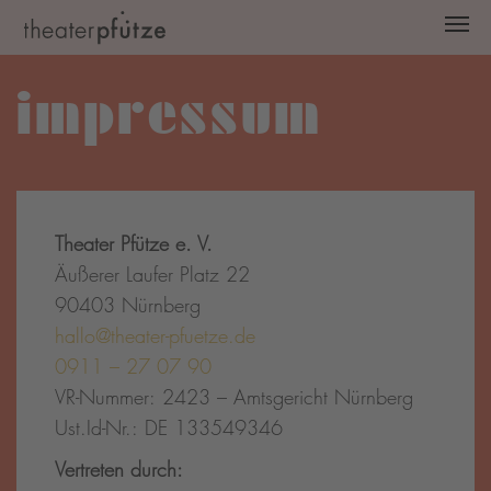
Zum Hauptinhalt springen
impressum
Theater Pfütze e. V.
Äußerer Laufer Platz 22
90403 Nürnberg
hallo@theater-pfuetze.de
0911 – 27 07 90
VR-Nummer: 2423 – Amtsgericht Nürnberg
Ust.Id-Nr.: DE 133549346
Vertreten durch: