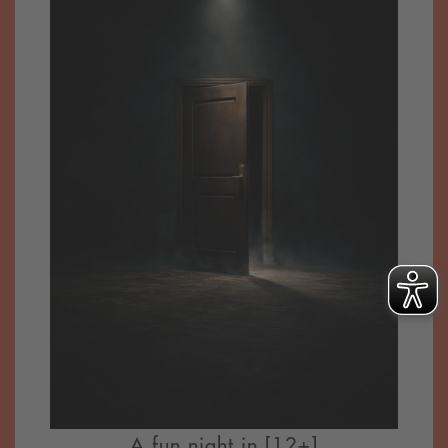
A fun night in [12+]