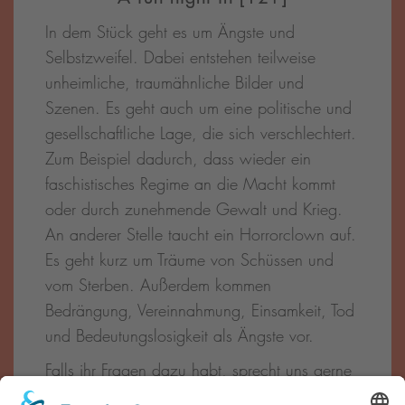
In dem Stück geht es um Ängste und
Selbstzweifel. Dabei entstehen teilweise
unheimliche, traumähnliche Bilder und
Szenen. Es geht auch um eine politische und
gesellschaftliche Lage, die sich verschlechtert.
Zum Beispiel dadurch, dass wieder ein
faschistisches Regime an die Macht kommt
oder durch zunehmende Gewalt und Krieg.
An anderer Stelle taucht ein Horrorclown auf.
Es geht kurz um Träume von Schüssen und
vom Sterben. Außerdem kommen
Bedrängung, Vereinnahmung, Einsamkeit, Tod
und Bedeutungslosigkeit als Ängste vor.
Falls ihr Fragen dazu habt, sprecht uns gerne
(
per Mail
oder vor Ort) an und passt auf euch