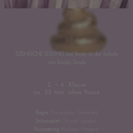
SZENISCHE LESUNG bei Ihnen in der Schule
von Roddy Doyle
2. – 6. Klasse
ca. 55 Min. ohne Pause
Regie
Christopher Gottwald
Schauspiel
Christof Lappler
Ausstattung
Andreas Wagner