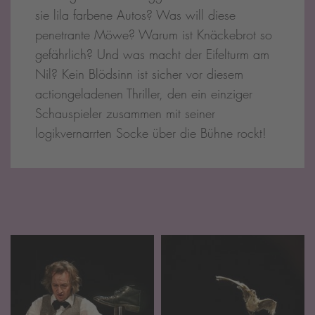
sie lila farbene Autos? Was will diese
penetrante Möwe? Warum ist Knäckebrot so
gefährlich? Und was macht der Eifelturm am
Nil? Kein Blödsinn ist sicher vor diesem
actiongeladenen Thriller, den ein einziger
Schauspieler zusammen mit seiner
logikvernarrten Socke über die Bühne rockt!