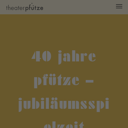
Zum Hauptinhalt springen
40 jahre
pfütze –
jubiläumsspi
elzeit