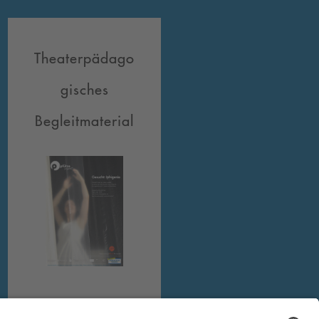
Theaterpädago
gisches
Begleitmaterial