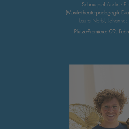
Schauspiel
Andine Pf
(Musik-)theaterpädagogik
Eva
Laura Nerbl, Johannes 
Pfütze-Premiere: 09. Feb