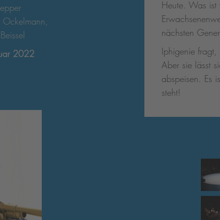
Heute. Was ist
repper
Erwachsenenwel
 Ockelmann,
nächsten Gener
Beissel
Iphigenie fragt,
ruar 2022
Aber sie lässt 
abspeisen. Es i
steht!