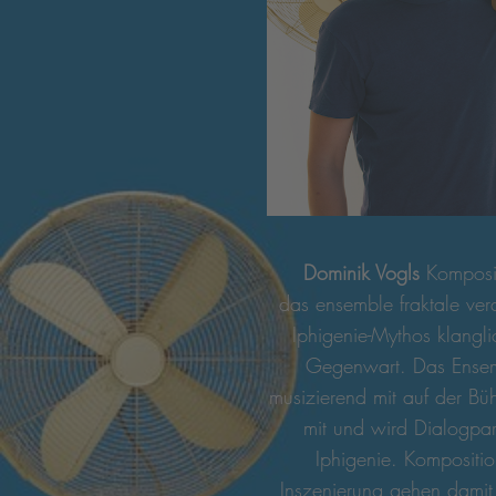
Dominik Vogls
Komposit
das ensemble fraktale ver
Iphigenie-Mythos klangli
Gegenwart. Das Ensem
musizierend mit auf der Büh
mit und wird Dialogpart
Iphigenie. Kompositi
Inszenierung gehen damit