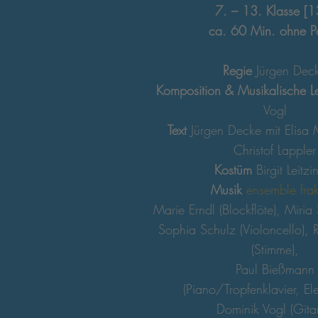
7. – 13. Klasse [1
ca. 60 Min. ohne P
Regie
Jürgen Dec
Komposition & Musikalische L
Vogl
Text
Jürgen Decke mit Elisa
Christof Lappler
Kostüm
Birgit Leitzi
Musik
ensemble frak
Marie Erndl (Blockflöte), Miria S
Sophia Schulz (Violoncello),
(Stimme),
Paul Bießmann
(Piano/Tropfenklavier, Ele
Dominik Vogl (Gitar