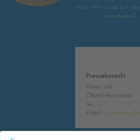
nach: Wie würde sich Iphi
entscheiden?
Pressekontakt
Presse- und
Öffentlichkeitsarbeit
Tel.:
0911 – 27 07 9
E-Mail:
pr@theater-pfu