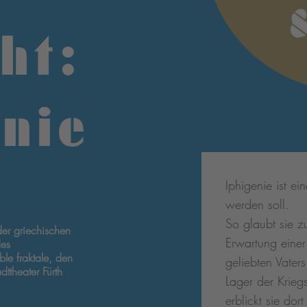
ht:
enie
Iphigenie ist ei
werden soll.
So glaubt sie z
r griechischen
Erwartung einer
des
le fraktale, den
geliebten Vater
ttheater Fürth
Lager der Kriegs
erblickt sie dor