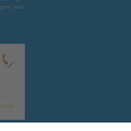
genie heute
12
etze.de