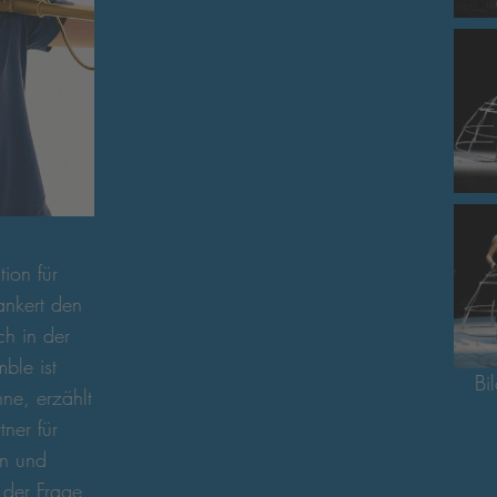
ion für
ankert den
ch in der
ble ist
Bi
ne, erzählt
ner für
on und
 der Frage