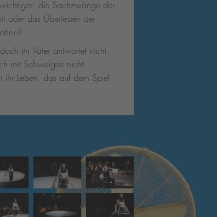
 wichtiger: die Sachzwänge der
t oder das Überleben der
ation?
 doch ihr Vater antwortet nicht.
sich mit Schweigen nicht
st ihr Leben, das auf dem Spiel