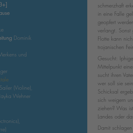
3+]
schmerzhaft erk
ause
in eine Falle gel
geopfert werden
ke
verlangt. Sonst
eitung
Dominik
Flotte kann nic
trojanischen Fe
 Merkens und
Gesucht: Iphigen
Mittelpunkt ein
nger
sucht ihren Vate
tale
wer soll sie sei
ailer (Violine),
Schicksal erge
 Rayka Wehner
sich weigern u
ziehen? Was ist
Landes oder da
ctronics),
Damit schlagen 
re)