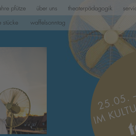
hre pfütze
über uns
theaterpädagogik
servi
 stücke
waffelsonntag