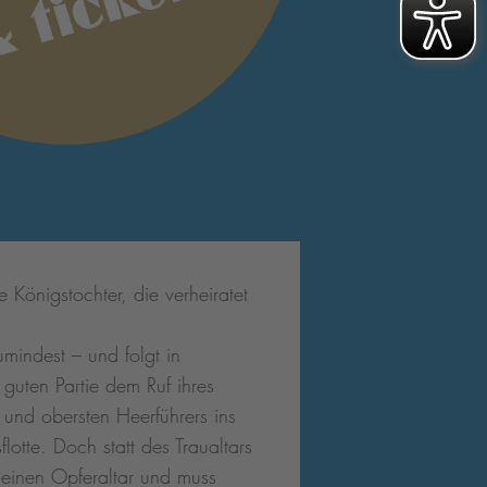
ne Königstochter, die verheiratet
umindest – und folgt in
 guten Partie dem Ruf ihres
s und obersten Heerführers ins
flotte. Doch statt des Traualtars
t einen Opferaltar und muss