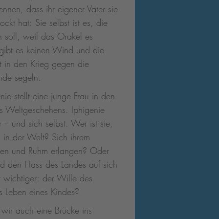
ennen, dass ihr eigener Vater sie
ockt hat: Sie selbst ist es, die
 soll, weil das Orakel es
 gibt es keinen Wind und die
ht in den Krieg gegen die
inde segeln.
ie stellt eine junge Frau in den
es Weltgeschehens. Iphigenie
r – und sich selbst. Wer ist sie,
n in der Welt? Sich ihrem
ben und Ruhm erlangen? Oder
nd den Hass des Landes auf sich
 wichtiger: der Wille des
s Leben eines Kindes?
wir auch eine Brücke ins