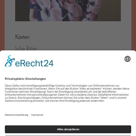
Karten
Julia Ritter
Tel.:
0911 – 27 07 90
E-Mail:
reservierung@theater-pfuetze.de
Förder·innen
Impressum
Datenschutz