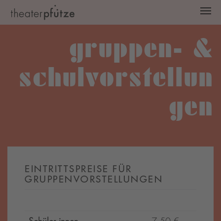
Zum Hauptinhalt springen
gruppen- &
schulvorstellun
gen
EINTRITTSPREISE FÜR
GRUPPENVORSTELLUNGEN