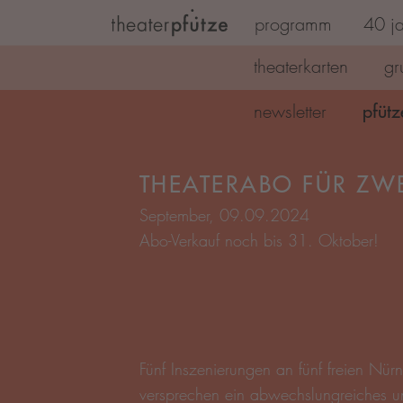
programm
40 ja
Zum Hauptinhalt springen
theaterkarten
gr
pfütz
newsletter
September, 09.09.2024
Abo-Verkauf noch bis 31. Oktober!