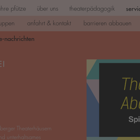
hre pfütze
über uns
theaterpädagogik
servi
uppen
anfahrt & kontakt
barrieren abbauen
e-nachrichten