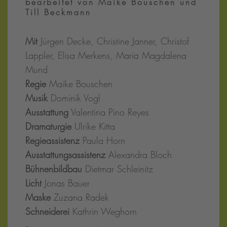
bearbeitet von Maike Bouschen und
Till Beckmann
Mit
Jürgen Decke, Christine Janner, Christof
Lappler, Elisa Merkens, Maria Magdalena
Mund
Regie
Maike Bouschen​
Musik
Dominik Vogl
Ausstattung
Valentina Pino Reyes
Dramaturgie
Ulrike Kitta
Regieassistenz
Paula Horn
Ausstattungsassistenz
Alexandra Bloch
Bühnenbildbau
Dietmar Schleinitz
Licht
Jonas Bauer
Maske
Zuzana Radek
Schneiderei
Kathrin Weghorn