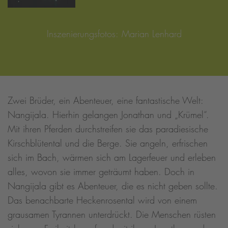
Inszenierungsfotos: Marian Lenhard
Zwei Brüder, ein Abenteuer, eine fantastische Welt:
Nangijala. Hierhin gelangen Jonathan und „Krümel“.
Mit ihren Pferden durchstreifen sie das paradiesische
Kirschblütental und die Berge. Sie angeln, erfrischen
sich im Bach, wärmen sich am Lagerfeuer und erleben
alles, wovon sie immer geträumt haben. Doch in
Nangijala gibt es Abenteuer, die es nicht geben sollte.
Das benachbarte Heckenrosental wird von einem
grausamen Tyrannen unterdrückt. Die Menschen rüsten