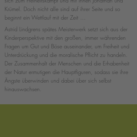
sich zum Freiheitskampf und mit ihnen Jonathan und
Krümel. Doch nicht alle sind auf ihrer Seite und so
beginnt ein Wettlauf mit der Zeit …
Astrid Lindgrens spätes Meisterwerk setzt sich aus der
Kinderperspektive mit den großen, immer währenden
Fragen um Gut und Böse auseinander, um Freiheit und
Unterdrückung und die moralische Pflicht zu handeln.
Der Zusammenhalt der Menschen und die Erhabenheit
der Natur ermutigen die Hauptfiguren, sodass sie ihre
Ängste überwinden und dabei über sich selbst
hinauswachsen.