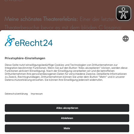
Meine schönstes Theatererlebnis:
Einer der letzten
Theaterbesuche bevor es mit dem blöden C losging:
„Dionysos Stadt“ in den Münchner Kammerspielen.
Mein erstes Musikalbum:
Supertramp: Paris
Förder·innen
Impressum
Datenschutz
Cookie-Einstellungen