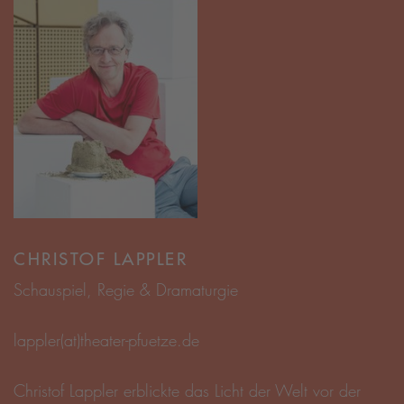
CHRISTOF LAPPLER
Schauspiel, Regie & Dramaturgie
lappler(at)theater-pfuetze.de
Christof Lappler erblickte das Licht der Welt vor der