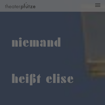
Zum Hauptinhalt springen
niemand
heißt elise