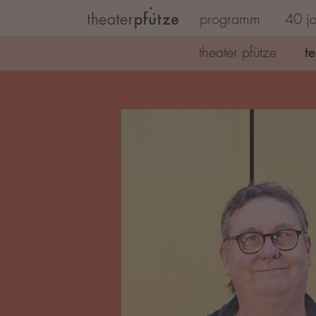
programm
40 ja
Zum Hauptinhalt springen
t
theater pfütze