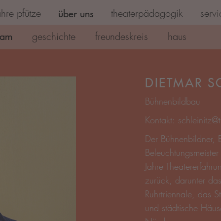
hre pfütze
über uns
theaterpädagogik
servi
eam
geschichte
freundeskreis
haus
DIETMAR S
Bühnenbildbau
Kontakt:
schleinitz@
Der Bühnenbildner, 
Beleuchtungsmeister 
Jahre Theatererfahru
zurück, darunter da
Ruhrtriennale, das St
und städtische Häuse