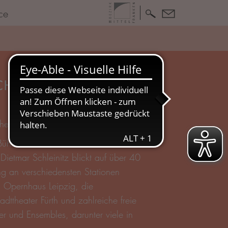
ce
CHLEINITZ
theater-pfuetze.de
Bühnenmeister, Bühnentechniker und
Dietmar Schleinitz blickt auf über 40
ng an verschiedensten Stationen
s Opernhaus Leipzig, die
adttheater Fürth und zahlreiche freie
r und Ensembles, darunter viele in