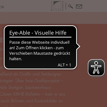
ce
ETER EISELE
ation (seit März 2020)
de
 studierte Informationsdesign in Graz
ießend als Grafik- und Setdesigner
tuttgart. Über freie Grafikprojekte –
ble Stuttgart, backsteinhaus
Citizen.KANE.Kollektiv – kam er ans
 auch Bühnen- und Kostümbilder zu