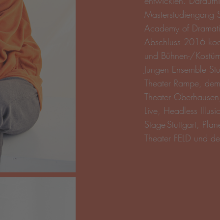
entwicklen. Daraufhi
Masterstudiengang 
Academy of Dramatic 
Abschluss 2016 koope
und Bühnen-/Kostüm
Jungen Ensemble Stu
Theater Rampe, dem
Theater Oberhausen
Live, Headless Illus
Stage-Stuttgart, Pla
Theater FELD und d