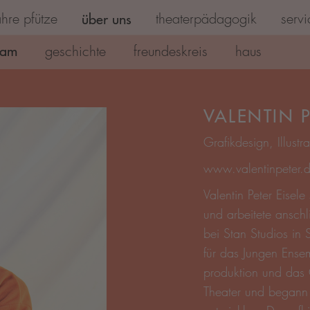
hre pfütze
über uns
theaterpädagogik
servi
eam
geschichte
freundeskreis
haus
VALENTIN P
Grafikdesign, Illustr
www.valentinpeter.
Valentin Peter Eisele
und arbeitete anschl
bei Stan Studios in S
für das Jungen Ensem
produktion und das 
Theater und begann