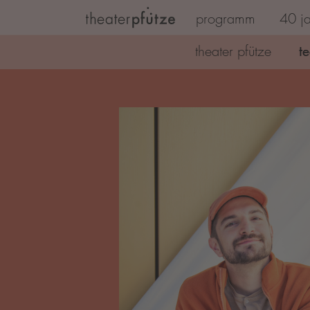
programm
40 ja
Zum Hauptinhalt springen
t
theater pfütze