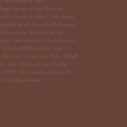
n absolvierte er den
Stage Design an der National
Art, The Lir, in Irland. Seit seinem
rierte er als freier Grafikdesigner
bildner unter anderem mit dem
ttgart, backsteinhaus produktion im
 Citizen.KANE.Kollektiv, dem
, The Ume Group New York, Schleiff
ions, dem Wollwerk, der Pop-Up-
net B234, der Cybersexhibition im
en Schlangenknaben.