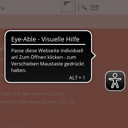
ce
ATANIN
seit 2019)
ee und Kuchen
:
Viele! Ich lese gerne russische
gentlich alle meine Bücher, die ich