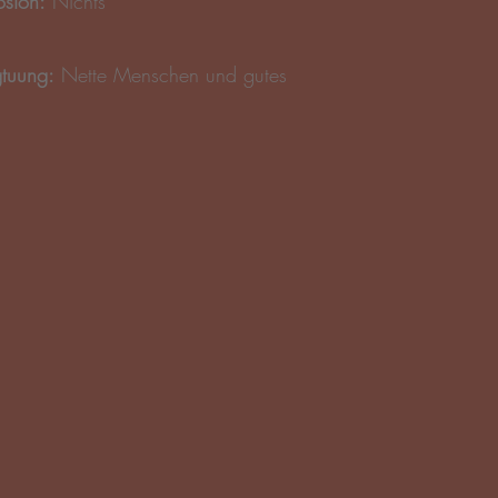
losion:
Nichts
gtuung:
Nette Menschen und gutes