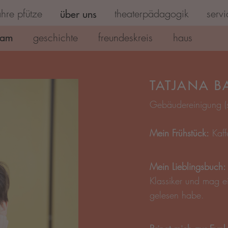
hre pfütze
über uns
theaterpädagogik
servi
eam
geschichte
freundeskreis
haus
TATJANA B
Gebäudereinigung (
Mein Frühstück:
Kaff
Mein Lieblingsbuch
Klassiker und mag ei
gelesen habe.