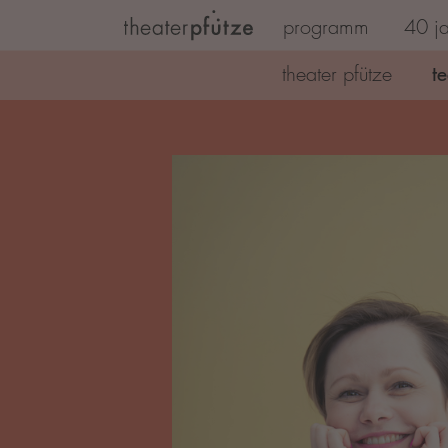
programm
40 ja
Zum Hauptinhalt springen
t
theater pfütze